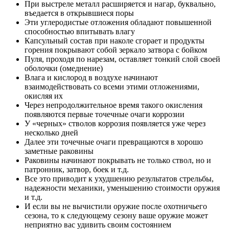
При выстреле металл расширяется и нагар, буквально,
въедается в открывшиеся поры
Эти углеродистые отложения обладают повышенной
способностью впитывать влагу
Капсульный состав при наколе сгорает и продукты
горения покрывают собой зеркало затвора с бойком
Пуля, проходя по нарезам, оставляет тонкий слой своей
оболочки (омеднение)
Влага и кислород в воздухе начинают
взаимодействовать со всеми этими отложениями,
окисляя их
Через непродолжительное время такого окисления
появляются первые точечные очаги коррозии
У «черных» стволов коррозия появляется уже через
несколько дней
Далее эти точечные очаги превращаются в хорошо
заметные раковины
Раковины начинают покрывать не только ствол, но и
патронник, затвор, боек и т.д.
Все это приводит к ухудшению результатов стрельбы,
надежности механики, уменьшению стоимости оружия
и т.д.
И если вы не вычистили оружие после охотничьего
сезона, то к следующему сезону ваше оружие может
неприятно вас удивить своим состоянием